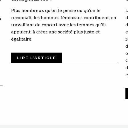
Plus nombreux qu’on le pense ou qu’on le
L
reconnaît, les hommes féministes contribuent, en
d
a
travaillant de concert avec les femmes qu’ils
d
appuient, à créer une société plus juste et
e
égalitaire.
r
d
o
LIRE L'ARTICLE
C
d
e