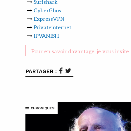
Surfshark
CyberGhost
ExpressVPN
Privateinternet
IPVANISH
Pour en savoir davantage, je vous invite 
PARTAGER :
CHRONIQUES