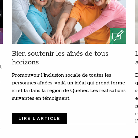
Bien soutenir les aînés de tous
horizons
l,
Promouvoir l’inclusion sociale de toutes les
D
s
personnes aînées, voilà un idéal qui prend forme
q
ici et là dans la région de Québec. Les réalisations
s
suivantes en témoignent.
e
m
c
LIRE L'ARTICLE
s
l
e