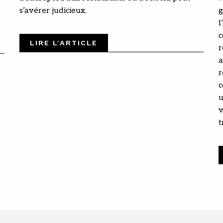
s’avérer judicieux.
g
l
c
LIRE L'ARTICLE
r
a
r
c
u
v
t