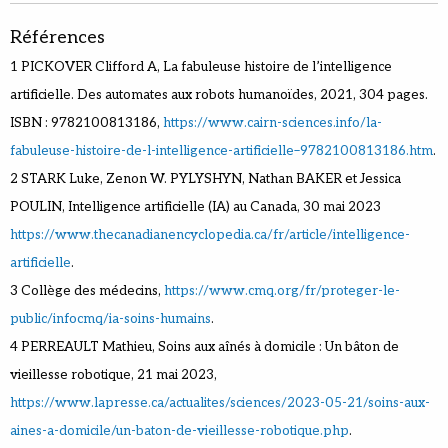
Références
1 PICKOVER Clifford A, La fabuleuse histoire de l’intelligence
artificielle. Des automates aux robots humanoïdes, 2021, 304 pages.
ISBN : 9782100813186,
https://www.cairn-sciences.info/la-
fabuleuse-histoire-de-l-intelligence-artificielle–9782100813186.htm
.
2 STARK Luke, Zenon W. PYLYSHYN, Nathan BAKER et Jessica
POULIN, Intelligence artificielle (IA) au Canada, 30 mai 2023
https://www.thecanadianencyclopedia.ca/fr/article/intelligence-
artificielle
.
3 Collège des médecins,
https://www.cmq.org/fr/proteger-le-
public/infocmq/ia-soins-humains
.
4 PERREAULT Mathieu, Soins aux aînés à domicile : Un bâton de
vieillesse robotique, 21 mai 2023,
https://www.lapresse.ca/actualites/sciences/2023-05-21/soins-aux-
aines-a-domicile/un-baton-de-vieillesse-robotique.php
.