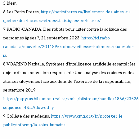
5 Idem
6 Les Petits Frères,
https://petitsfreres.ca/lisolement-des-aines-au-
quebec-des-facteurs-et-des-statistiques-en-hausse/
.
7 RADIO-CANADA, Des robots pour lutter contre la solitude des
personnes âgées ?, 21 septembre 2023,
https://ici.radio-
canada.ca/nouvelle/2011895/robot-vieillesse-isolement-etude-ubc-
ia
.
8 VOARINO Nathalie, Systèmes d’intelligence artificielle et santé : les
enjeux d’une innovation responsable Une analyse des craintes et des
attentes citoyennes face aux défis de l’exercice de la responsabilité,
septembre 2019,
https://papyrus.bib.umontreal.ca/xmlui/bitstream/handle/1866/23526
sequence=4&isAllowed=y
.
9 Collège des médecins,
https://www.cmq.org/fr/proteger-le-
public/infocmq/ia-soins-humains
.