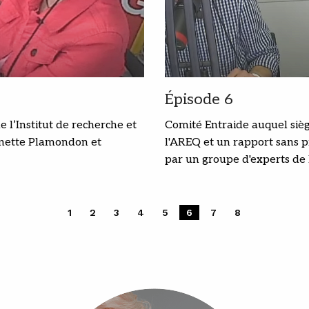
Épisode 6
e l’Institut de recherche et
Comité Entraide auquel sièg
Ginette Plamondon et
l'AREQ et un rapport sans p
par un groupe d'experts d
1
2
3
4
5
6
7
8